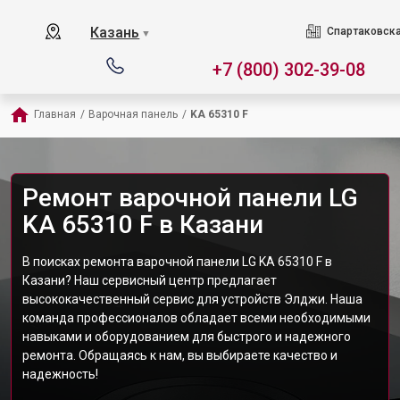
Казань
Спартаковска
▼
+7 (800) 302-39-08
Главная
/
Варочная панель
/
KA 65310 F
Ремонт варочной панели LG
KA 65310 F в Казани
В поисках ремонта варочной панели LG KA 65310 F в
Казани? Наш сервисный центр предлагает
высококачественный сервис для устройств Элджи. Наша
команда профессионалов обладает всеми необходимыми
навыками и оборудованием для быстрого и надежного
ремонта. Обращаясь к нам, вы выбираете качество и
надежность!