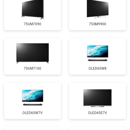
75UM7090
75SM9900
70UM7100
OLED65W8
OLED65W7V
OLED65E7V