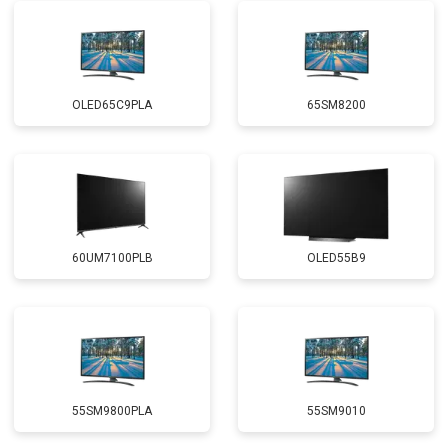
OLED65C9PLA
65SM8200
60UM7100PLB
OLED55B9
55SM9800PLA
55SM9010