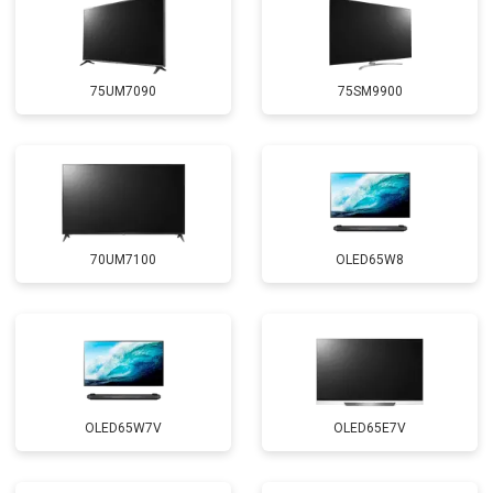
75UM7090
75SM9900
70UM7100
OLED65W8
OLED65W7V
OLED65E7V