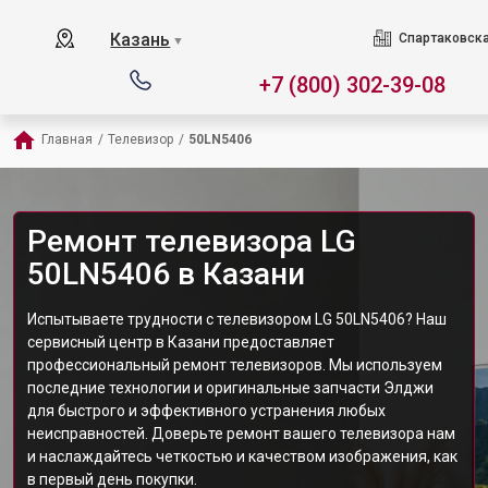
Казань
Спартаковска
▼
+7 (800) 302-39-08
Главная
/
Телевизор
/
50LN5406
Ремонт телевизора LG
50LN5406 в Казани
Испытываете трудности с телевизором LG 50LN5406? Наш
сервисный центр в Казани предоставляет
профессиональный ремонт телевизоров. Мы используем
последние технологии и оригинальные запчасти Элджи
для быстрого и эффективного устранения любых
неисправностей. Доверьте ремонт вашего телевизора нам
и наслаждайтесь четкостью и качеством изображения, как
в первый день покупки.