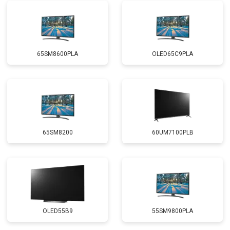
65SM8600PLA
OLED65C9PLA
65SM8200
60UM7100PLB
OLED55B9
55SM9800PLA