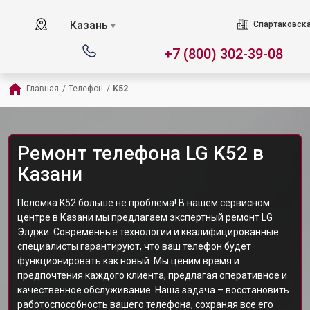
Казань
Спартаковска
▼
+7 (800) 302-39-08
Главная
/
Телефон
/
K52
Ремонт телефона LG K52 в
Казани
Поломка K52 больше не проблема! В нашем сервисном
центре в Казани мы предлагаем экспертный ремонт LG
Элджи. Современные технологии и квалифицированные
специалисты гарантируют, что ваш телефон будет
функционировать как новый. Мы ценим время и
предпочтения каждого клиента, предлагая оперативное и
качественное обслуживание. Наша задача – восстановить
работоспособность вашего телефона, сохраняя все его