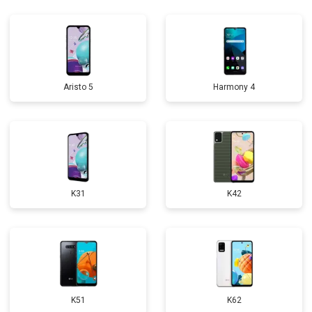
Aristo 5
Harmony 4
K31
K42
K51
K62