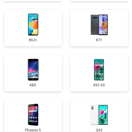
K62+
K71
K8X
K92 5G
Phoenix 5
Q92