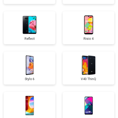
Reflect
Risio 4
Stylo 6
V40 ThinQ