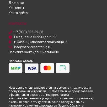
Ремонт пылесоса LG в
Перми
Доставка
Проектор
Ремонт пылесоса LG в
Ульяновске
Контакты
Посудомоечная машина
Ремонт пылесоса LG в
Кирове
Карта сайта
Монитор
Ремонт пылесоса LG в
Москве
Микроволновая печь
Ремонт пылесоса LG в
Санкт-Петербурге
Кондиционер
КОНТАКТЫ
Камера видеонаблюдения
+7 (800) 302-39-08
Ежедневно с 09:00 до 21:00
г. Казань, Спартаковская улица, 6
info@servicecenter-lg.ru
Политика конфиденциальности
Способы оплаты
Наш центр специализируется на ремонте и техническом
обслуживании устройств LG. Хотя мы и не представляем
официальный сервис LG, мы предлагаем
высококачественные услуги постгарантийного ремонта,
включая диагностику, техническое обслуживание и
настройку различных продуктов Элджи. Обратите