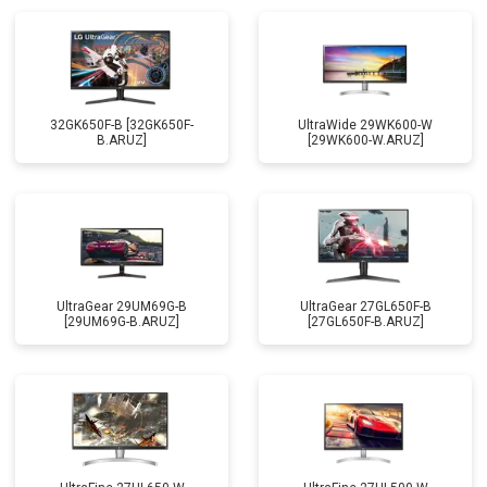
32GK650F-B [32GK650F-
UltraWide 29WK600-W
B.ARUZ]
[29WK600-W.ARUZ]
UltraGear 29UM69G-B
UltraGear 27GL650F-B
[29UM69G-B.ARUZ]
[27GL650F-B.ARUZ]