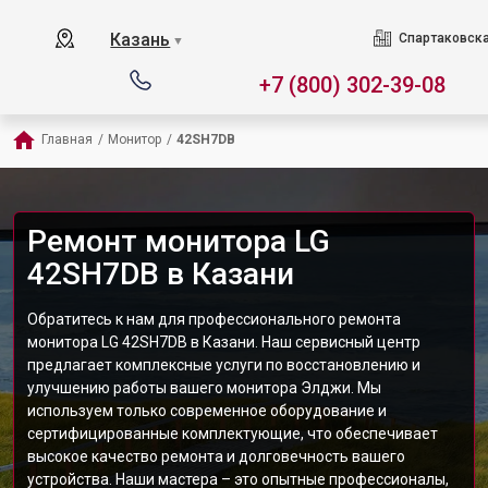
Казань
Спартаковска
▼
+7 (800) 302-39-08
Главная
/
Монитор
/
42SH7DB
Ремонт монитора LG
42SH7DB в Казани
Обратитесь к нам для профессионального ремонта
монитора LG 42SH7DB в Казани. Наш сервисный центр
предлагает комплексные услуги по восстановлению и
улучшению работы вашего монитора Элджи. Мы
используем только современное оборудование и
сертифицированные комплектующие, что обеспечивает
высокое качество ремонта и долговечность вашего
устройства. Наши мастера – это опытные профессионалы,