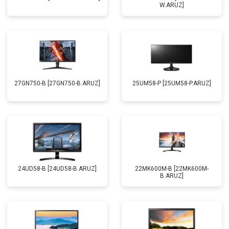
W.ARUZ]
27GN750-B [27GN750-B.ARUZ]
25UM58-P [25UM58-P.ARUZ]
24UD58-B [24UD58-B.ARUZ]
22MK600M-B [22MK600M-
B.ARUZ]