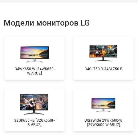
Модели мониторов LG
34WK650-W [34WK650-
34GL750-B 34GL750-B
W.ARUZ]
32GK650F-B [32GK650F-
UltraWide 29WK600-W
B.ARUZ]
[29WK600-W.ARUZ]