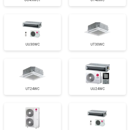
UU49WC1
UT48WC
UU30WC
UT30WC
UT24WC
UU24WC