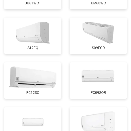
UU61WC1
UM60WC
S12EQ
S09EQR
PC12SQ
PC09SQR