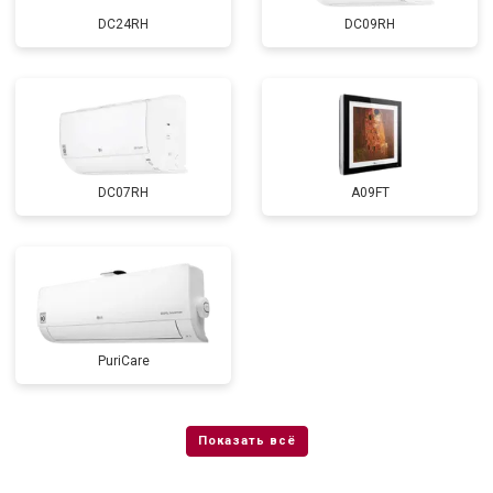
DC24RH
DC09RH
DC07RH
A09FT
PuriCare